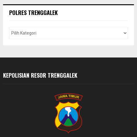
r
c
E
POLRES TRENGGALEK
h
f
A
o
r
R
:
C
H
KEPOLISIAN RESOR TRENGGALEK