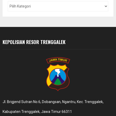
o
r
R
:
C
H
KEPOLISIAN RESOR TRENGGALEK
Jl. Brigjend Sutran No.6, Dobangsan, Ngantru, Kec. Trenggalek,
Kabupaten Trenggalek, Jawa Timur 66311