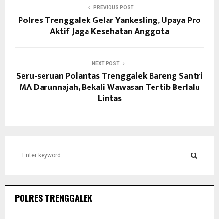
PREVIOUS POST
Polres Trenggalek Gelar Yankesling, Upaya Pro
Aktif Jaga Kesehatan Anggota
NEXT POST
Seru-seruan Polantas Trenggalek Bareng Santri
MA Darunnajah, Bekali Wawasan Tertib Berlalu
Lintas
S
e
a
S
r
c
E
POLRES TRENGGALEK
h
f
A