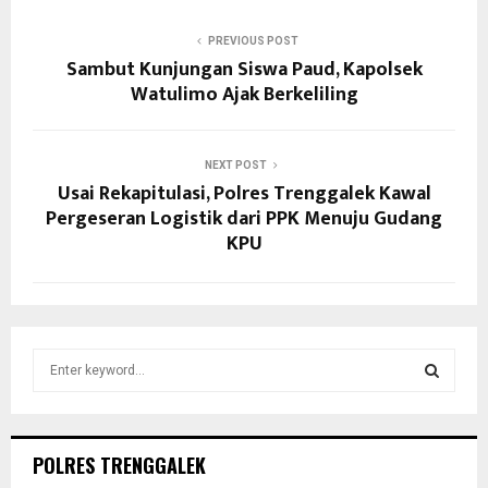
PREVIOUS POST
Sambut Kunjungan Siswa Paud, Kapolsek
Watulimo Ajak Berkeliling
NEXT POST
Usai Rekapitulasi, Polres Trenggalek Kawal
Pergeseran Logistik dari PPK Menuju Gudang
KPU
S
e
a
S
r
c
E
POLRES TRENGGALEK
h