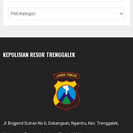
f
A
o
r
R
:
C
H
KEPOLISIAN RESOR TRENGGALEK
Jl. Brigjend Sutran No.6, Dobangsan, Ngantru, Kec. Trenggalek,