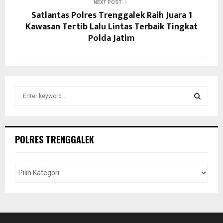
NEXT POST
Satlantas Polres Trenggalek Raih Juara 1
Kawasan Tertib Lalu Lintas Terbaik Tingkat
Polda Jatim
S
e
a
S
r
c
E
POLRES TRENGGALEK
h
f
A
o
r
R
:
C
H