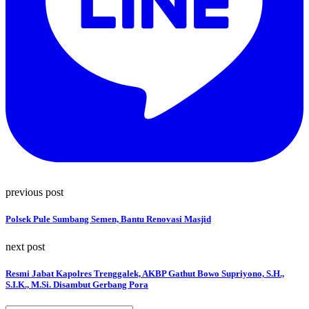
previous post
Polsek Pule Sumbang Semen, Bantu Renovasi Masjid
next post
Resmi Jabat Kapolres Trenggalek, AKBP Gathut Bowo Supriyono, S.H.,
S.I.K., M.Si. Disambut Gerbang Pora