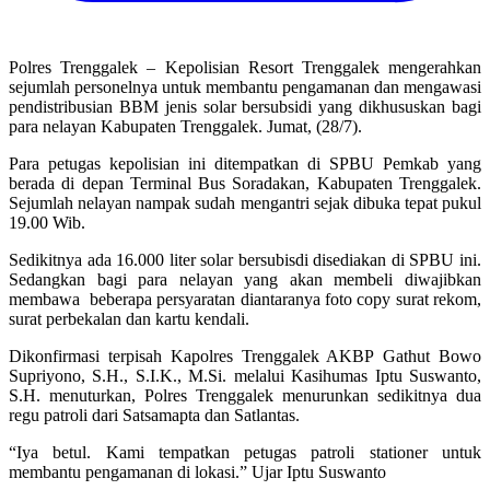
Polres Trenggalek – Kepolisian Resort Trenggalek mengerahkan
sejumlah personelnya untuk membantu pengamanan dan mengawasi
pendistribusian BBM jenis solar bersubsidi yang dikhususkan bagi
para nelayan Kabupaten Trenggalek. Jumat, (28/7).
Para petugas kepolisian ini ditempatkan di SPBU Pemkab yang
berada di depan Terminal Bus Soradakan, Kabupaten Trenggalek.
Sejumlah nelayan nampak sudah mengantri sejak dibuka tepat pukul
19.00 Wib.
Sedikitnya ada 16.000 liter solar bersubisdi disediakan di SPBU ini.
Sedangkan bagi para nelayan yang akan membeli diwajibkan
membawa beberapa persyaratan diantaranya foto copy surat rekom,
surat perbekalan dan kartu kendali.
Dikonfirmasi terpisah Kapolres Trenggalek AKBP Gathut Bowo
Supriyono, S.H., S.I.K., M.Si. melalui Kasihumas Iptu Suswanto,
S.H. menuturkan, Polres Trenggalek menurunkan sedikitnya dua
regu patroli dari Satsamapta dan Satlantas.
“Iya betul. Kami tempatkan petugas patroli stationer untuk
membantu pengamanan di lokasi.” Ujar Iptu Suswanto