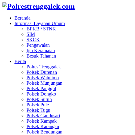
Beranda
Informasi Layanan Umum
BPKB / STNK
SIM
SKCK
Pengawalan
Ijin Keramaian
Besuk Tahanan
Berita
Polres Trenggalek
Polsek Durenan
Polsek Watulimo
Polsek Munjungan
Polsek Panggul
Polsek Dongko
Polsek Suruh
Polsek Pule
Polsek Tugu
Polsek Gandusari
Polsek Kampak
Polsek Karangan
Polsek Bendungan