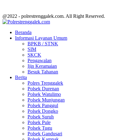
@2022 - polrestrenggalek.com. All Right Reserved.
Facebook
Twitter
Youtube
Beranda
Informasi Layanan Umum
BPKB / STNK
SIM
SKCK
Pengawalan
Ijin Keramaian
Besuk Tahanan
Berita
Polres Trenggalek
Polsek Durenan
Polsek Watulimo
Polsek Munjungan
Polsek Panggul
Polsek Dongko
Polsek Suruh
Polsek Pule
Polsek Tugu
Polsek Gandusari
Polsek Kampak