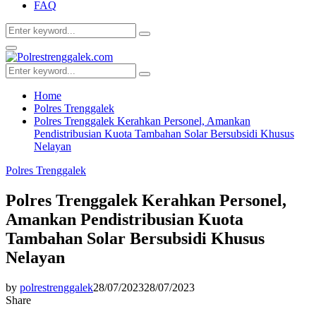
FAQ
Search
Search
for:
Facebook
Twitter
Youtube
Primary
Menu
Search
Search
for:
Home
Polres Trenggalek
Polres Trenggalek Kerahkan Personel, Amankan
Pendistribusian Kuota Tambahan Solar Bersubsidi Khusus
Nelayan
Polres Trenggalek
Polres Trenggalek Kerahkan Personel,
Amankan Pendistribusian Kuota
Tambahan Solar Bersubsidi Khusus
Nelayan
by
polrestrenggalek
28/07/2023
28/07/2023
Share