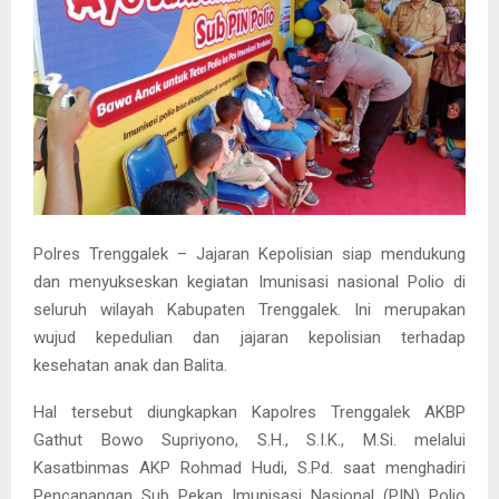
Polres Trenggalek – Jajaran Kepolisian siap mendukung
dan menyukseskan kegiatan Imunisasi nasional Polio di
seluruh wilayah Kabupaten Trenggalek. Ini merupakan
wujud kepedulian dan jajaran kepolisian terhadap
kesehatan anak dan Balita.
Hal tersebut diungkapkan Kapolres Trenggalek AKBP
Gathut Bowo Supriyono, S.H., S.I.K., M.Si. melalui
Kasatbinmas AKP Rohmad Hudi, S.Pd. saat menghadiri
Pencanangan Sub Pekan Imunisasi Nasional (PIN) Polio