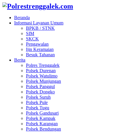
Beranda
Informasi Layanan Umum
BPKB / STNK
SIM
SKCK
Pengawalan
Ijin Keramaian
Besuk Tahanan
Berita
Polres Trenggalek
Polsek Durenan
Polsek Watulimo
Polsek Munjungan
Polsek Panggul
Polsek Dongko
Polsek Suruh
Polsek Pule
Polsek Tugu
Polsek Gandusari
Polsek Kampak
Polsek Karangan
Polsek Bendungan