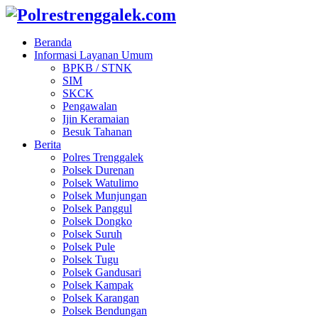
Beranda
Informasi Layanan Umum
BPKB / STNK
SIM
SKCK
Pengawalan
Ijin Keramaian
Besuk Tahanan
Berita
Polres Trenggalek
Polsek Durenan
Polsek Watulimo
Polsek Munjungan
Polsek Panggul
Polsek Dongko
Polsek Suruh
Polsek Pule
Polsek Tugu
Polsek Gandusari
Polsek Kampak
Polsek Karangan
Polsek Bendungan