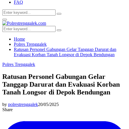
FAQ
Search
Search
for:
Facebook
Twitter
Youtube
Primary
Menu
Search
Search
for:
Home
Polres Trenggalek
Ratusan Personel Gabungan Gelar Tanggap Darurat dan
Evakuasi Korban Tanah Longsor di Depok Bendungan
Polres Trenggalek
Ratusan Personel Gabungan Gelar
Tanggap Darurat dan Evakuasi Korban
Tanah Longsor di Depok Bendungan
by
polrestrenggalek
20/05/2025
Share