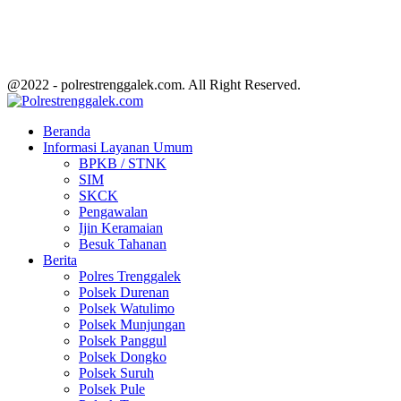
@2022 - polrestrenggalek.com. All Right Reserved.
Facebook
Twitter
Youtube
Beranda
Informasi Layanan Umum
BPKB / STNK
SIM
SKCK
Pengawalan
Ijin Keramaian
Besuk Tahanan
Berita
Polres Trenggalek
Polsek Durenan
Polsek Watulimo
Polsek Munjungan
Polsek Panggul
Polsek Dongko
Polsek Suruh
Polsek Pule