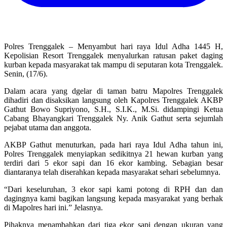
Polres Trenggalek – Menyambut hari raya Idul Adha 1445 H,
Kepolisian Resort Trenggalek menyalurkan ratusan paket daging
kurban kepada masyarakat tak mampu di seputaran kota Trenggalek.
Senin, (17/6).
Dalam acara yang dgelar di taman batru Mapolres Trenggalek
dihadiri dan disaksikan langsung oleh Kapolres Trenggalek AKBP
Gathut Bowo Supriyono, S.H., S.I.K., M.Si. didampingi Ketua
Cabang Bhayangkari Trenggalek Ny. Anik Gathut serta sejumlah
pejabat utama dan anggota.
AKBP Gathut menuturkan, pada hari raya Idul Adha tahun ini,
Polres Trenggalek menyiapkan sedikitnya 21 hewan kurban yang
terdiri dari 5 ekor sapi dan 16 ekor kambing. Sebagian besar
diantaranya telah diserahkan kepada masyarakat sehari sebelumnya.
“Dari keseluruhan, 3 ekor sapi kami potong di RPH dan dan
dagingnya kami bagikan langsung kepada masyarakat yang berhak
di Mapolres hari ini.” Jelasnya.
Pihaknya menambahkan dari tiga ekor sapi dengan ukuran yang