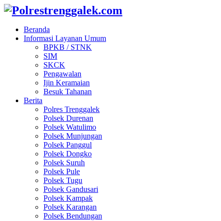
Beranda
Informasi Layanan Umum
BPKB / STNK
SIM
SKCK
Pengawalan
Ijin Keramaian
Besuk Tahanan
Berita
Polres Trenggalek
Polsek Durenan
Polsek Watulimo
Polsek Munjungan
Polsek Panggul
Polsek Dongko
Polsek Suruh
Polsek Pule
Polsek Tugu
Polsek Gandusari
Polsek Kampak
Polsek Karangan
Polsek Bendungan