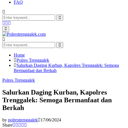
FAQ
Search
for:
Search
Facebook
Twitter
Youtube
Primary
Menu
Search
for:
Search
Home
Polres Trenggalek
Salurkan Daging Kurban, Kapolres Trenggalek: Semoga
Bermanfaat dan Berkah
Polres Trenggalek
Salurkan Daging Kurban, Kapolres
Trenggalek: Semoga Bermanfaat dan
Berkah
by
polrestrenggalek
17/06/2024
Share