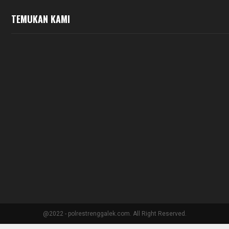
TEMUKAN KAMI
@2022 - polrestrenggalek.com. All Right Reserved.