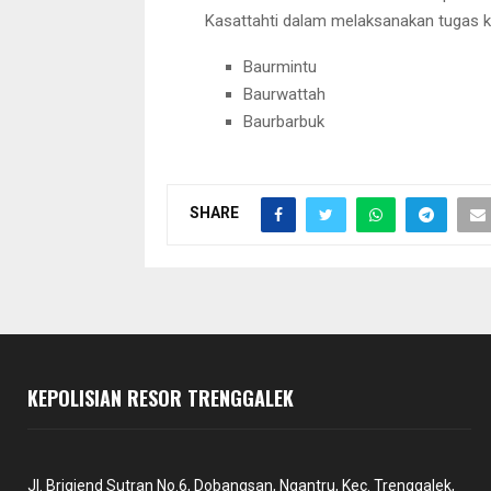
Kasattahti dalam melaksanakan tugas ke
Baurmintu
Baurwattah
Baurbarbuk
SHARE
KEPOLISIAN RESOR TRENGGALEK
Jl. Brigjend Sutran No.6, Dobangsan, Ngantru, Kec. Trenggalek,