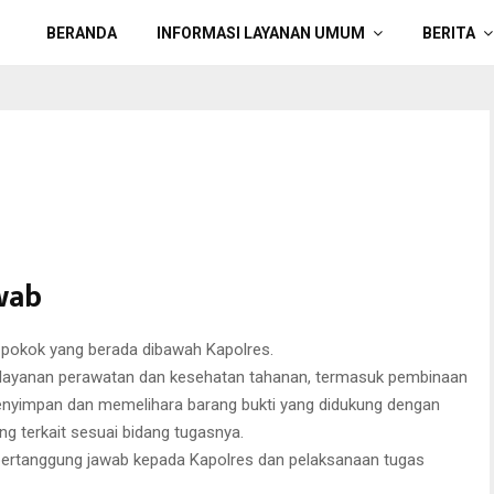
BERANDA
INFORMASI LAYANAN UMUM
BERITA
wab
s pokok yang berada dibawah Kapolres.
elayanan perawatan dan kesehatan tahanan, termasuk pembinaan
enyimpan dan memelihara barang bukti yang didukung dengan
g terkait sesuai bidang tugasnya.
g bertanggung jawab kepada Kapolres dan pelaksanaan tugas