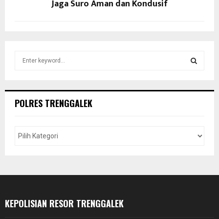
Jaga Suro Aman dan Kondusif
S
e
a
S
r
c
E
POLRES TRENGGALEK
h
f
A
o
r
R
:
C
H
KEPOLISIAN RESOR TRENGGALEK