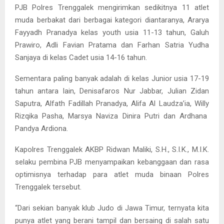
PJB Polres Trenggalek mengirimkan sedikitnya 11 atlet
muda berbakat dari berbagai kategori diantaranya, Ararya
Fayyadh Pranadya kelas youth usia 11-13 tahun, Galuh
Prawiro, Adli Favian Pratama dan Farhan Satria Yudha
Sanjaya di kelas Cadet usia 14-16 tahun.
Sementara paling banyak adalah di kelas Junior usia 17-19
tahun antara lain, Denisafaros Nur Jabbar, Julian Zidan
Saputra, Alfath Fadillah Pranadya, Alifa Al Laudza’ia, Willy
Rizqika Pasha, Marsya Naviza Dinira Putri dan Ardhana
Pandya Ardiona.
Kapolres Trenggalek AKBP Ridwan Maliki, S.H., S.I.K., M.I.K.
selaku pembina PJB menyampaikan kebanggaan dan rasa
optimisnya terhadap para atlet muda binaan Polres
Trenggalek tersebut.
“Dari sekian banyak klub Judo di Jawa Timur, ternyata kita
punya atlet yang berani tampil dan bersaing di salah satu