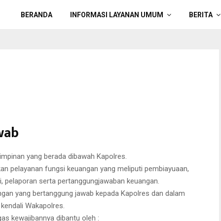
BERANDA
INFORMASI LAYANAN UMUM
BERITA
wab
impinan yang berada dibawah Kapolres.
an pelayanan fungsi keuangan yang meliputi pembiayuaan,
, pelaporan serta pertanggungjawaban keuangan.
angan yang bertanggung jawab kepada Kapolres dan dalam
 kendali Wakapolres.
s kewajibannya dibantu oleh :