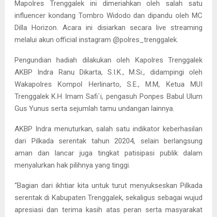
Mapolres Trenggalek ini dimeriahkan oleh salah satu
influencer kondang Tombro Widodo dan dipandu oleh MC
Dilla Horizon. Acara ini disiarkan secara live streaming
melalui akun official instagram @polres_trenggalek.
Pengundian hadiah dilakukan oleh Kapolres Trenggalek
AKBP Indra Ranu Dikarta, S.I.K., M.Si., didampingi oleh
Wakapolres Kompol Herlinarto, S.E., M.M, Ketua MUI
Trenggalek K.H Imam Safi`i, pengasuh Ponpes Babul Ulum
Gus Yunus serta sejumlah tamu undangan lainnya.
AKBP Indra menuturkan, salah satu indikator keberhasilan
dari Pilkada serentak tahun 20204, selain berlangsung
aman dan lancar juga tingkat patisipasi publik dalam
menyalurkan hak pilihnya yang tinggi.
“Bagian dari ikhtiar kita untuk turut menyukseskan Pilkada
serentak di Kabupaten Trenggalek, sekaligus sebagai wujud
apresiasi dan terima kasih atas peran serta masyarakat