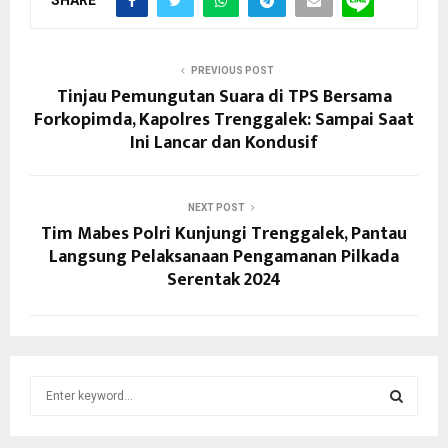
PREVIOUS POST
Tinjau Pemungutan Suara di TPS Bersama
Forkopimda, Kapolres Trenggalek: Sampai Saat
Ini Lancar dan Kondusif
NEXT POST
Tim Mabes Polri Kunjungi Trenggalek, Pantau
Langsung Pelaksanaan Pengamanan Pilkada
Serentak 2024
S
e
a
S