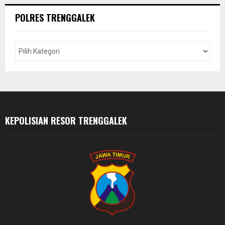
r
c
E
POLRES TRENGGALEK
h
f
A
o
r
R
:
C
H
KEPOLISIAN RESOR TRENGGALEK