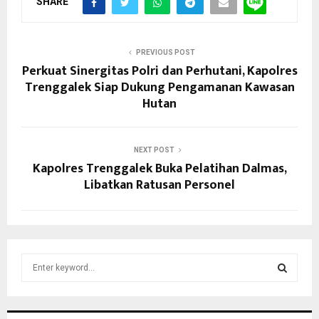
SHARE
PREVIOUS POST
Perkuat Sinergitas Polri dan Perhutani, Kapolres
Trenggalek Siap Dukung Pengamanan Kawasan
Hutan
NEXT POST
Kapolres Trenggalek Buka Pelatihan Dalmas,
Libatkan Ratusan Personel
S
e
a
S
r