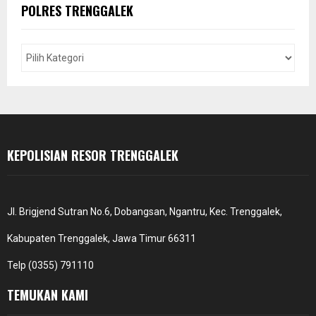
c
E
POLRES TRENGGALEK
h
f
A
o
r
R
:
C
H
KEPOLISIAN RESOR TRENGGALEK
Jl. Brigjend Sutran No.6, Dobangsan, Ngantru, Kec. Trenggalek,
Kabupaten Trenggalek, Jawa Timur 66311
Telp (0355) 791110
TEMUKAN KAMI