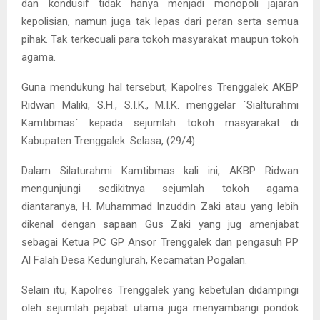
dan kondusif tidak hanya menjadi monopoli jajaran
kepolisian, namun juga tak lepas dari peran serta semua
pihak. Tak terkecuali para tokoh masyarakat maupun tokoh
agama.
Guna mendukung hal tersebut, Kapolres Trenggalek AKBP
Ridwan Maliki, S.H., S.I.K., M.I.K. menggelar `Sialturahmi
Kamtibmas` kepada sejumlah tokoh masyarakat di
Kabupaten Trenggalek. Selasa, (29/4).
Dalam Silaturahmi Kamtibmas kali ini, AKBP Ridwan
mengunjungi sedikitnya sejumlah tokoh agama
diantaranya, H. Muhammad Inzuddin Zaki atau yang lebih
dikenal dengan sapaan Gus Zaki yang jug amenjabat
sebagai Ketua PC GP Ansor Trenggalek dan pengasuh PP
Al Falah Desa Kedunglurah, Kecamatan Pogalan.
Selain itu, Kapolres Trenggalek yang kebetulan didampingi
oleh sejumlah pejabat utama juga menyambangi pondok