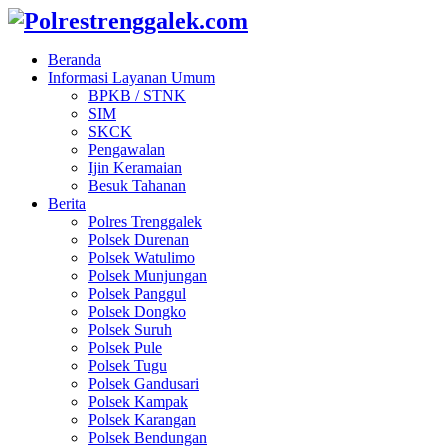
Beranda
Informasi Layanan Umum
BPKB / STNK
SIM
SKCK
Pengawalan
Ijin Keramaian
Besuk Tahanan
Berita
Polres Trenggalek
Polsek Durenan
Polsek Watulimo
Polsek Munjungan
Polsek Panggul
Polsek Dongko
Polsek Suruh
Polsek Pule
Polsek Tugu
Polsek Gandusari
Polsek Kampak
Polsek Karangan
Polsek Bendungan