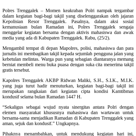
Polres Trenggalek – Momen keakraban Polri nampak tergambar
dalam kegiatan bagi-bagi takjil yang diselenggarakan oleh jajaran
Kepolisian Resor Trenggalek. Pasalnya, dalam aksi sosial
kemanusiaan bulan Ramadan ini, Polres Trenggalek sengaja
menggelar kegiatan bersama dengan aktivis mahasiswa dan awak
media yang ada di Kabupaten Trenggalek. Rabu, (25/2).
Mengambil tempat di depan Mapolres, polisi, mahasiswa dan para
jurnalis ini membagikan takjil kepada sejumlah pengguna jalan yang
kebetulan melintas. Warga pun yang sebagian diantaranya memang
berniat membeli menu buka puasa dengan suka cita menerima takjil
gratis tersebut.
Kapolres Trenggalek AKBP Ridwan Maliki, S.H., S.I.K., M.I.K.
yang juga turut hadir menuturkan, kegiatan bagi-bagi takjil ini
merupakan rangkaian dari kegiatan cipta kondisi Kamtibmas
kondusif selama bulan Ramadan 1447 H.
“Sekaligus sebagai wujud nyata sinergitas antara Polri dengan
elemen masyarakat khususnya mahasiswa dan wartawan untuk
bersama-sama menjadikan Ramadan di Kabupaten Trenggalek yang
aman, sejuk dan kondusif.” Ungkapnya.
Pihaknya menambahkan, untuk mendukung kegiatan hari ini,