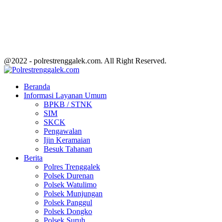
@2022 - polrestrenggalek.com. All Right Reserved.
Facebook
Twitter
Youtube
Beranda
Informasi Layanan Umum
BPKB / STNK
SIM
SKCK
Pengawalan
Ijin Keramaian
Besuk Tahanan
Berita
Polres Trenggalek
Polsek Durenan
Polsek Watulimo
Polsek Munjungan
Polsek Panggul
Polsek Dongko
Polsek Suruh