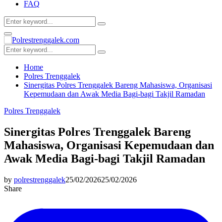
FAQ
Search
Search
for:
Facebook
Twitter
Youtube
Primary
Menu
Search
Search
for:
Home
Polres Trenggalek
Sinergitas Polres Trenggalek Bareng Mahasiswa, Organisasi
Kepemudaan dan Awak Media Bagi-bagi Takjil Ramadan
Polres Trenggalek
Sinergitas Polres Trenggalek Bareng
Mahasiswa, Organisasi Kepemudaan dan
Awak Media Bagi-bagi Takjil Ramadan
by
polrestrenggalek
25/02/2026
25/02/2026
Share