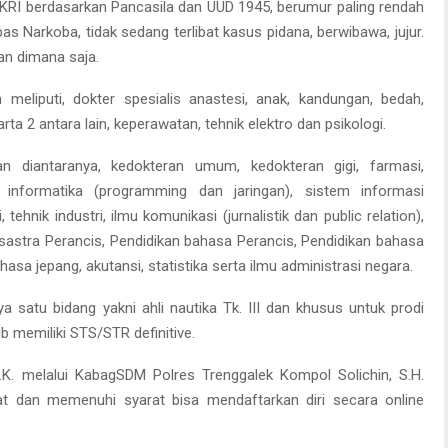
KRI berdasarkan Pancasila dan UUD 1945, berumur paling rendah
as Narkoba, tidak sedang terlibat kasus pidana, berwibawa, jujur.
kan dimana saja.
 meliputi, dokter spesialis anastesi, anak, kandungan, bedah,
arta 2 antara lain, keperawatan, tehnik elektro dan psikologi.
an diantaranya, kedokteran umum, kedokteran gigi, farmasi,
ik informatika (programming dan jaringan), sistem informasi
tehnik industri, ilmu komunikasi (jurnalistik dan public relation),
l, sastra Perancis, Pendidikan bahasa Perancis, Pendidikan bahasa
sa jepang, akutansi, statistika serta ilmu administrasi negara.
 satu bidang yakni ahli nautika Tk. III dan khusus untuk prodi
b memiliki STS/STR definitive.
I.K. melalui KabagSDM Polres Trenggalek Kompol Solichin, S.H.
t dan memenuhi syarat bisa mendaftarkan diri secara online