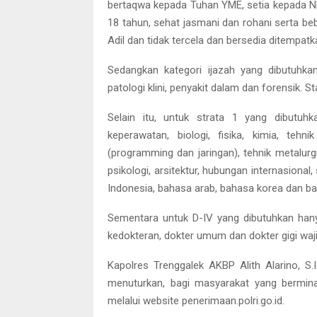
bertaqwa kepada Tuhan YME, setia kepada N
18 tahun, sehat jasmani dan rohani serta beb
Adil dan tidak tercela dan bersedia ditempat
Sedangkan kategori ijazah yang dibutuhkan
patologi klini, penyakit dalam dan forensik. St
Selain itu, untuk strata 1 yang dibutuhk
keperawatan, biologi, fisika, kimia, tehn
(programming dan jaringan), tehnik metalurgi, 
psikologi, arsitektur, hubungan internasiona
Indonesia, bahasa arab, bahasa korea dan baha
Sementara untuk D-IV yang dibutuhkan hanya
kedokteran, dokter umum dan dokter gigi waji
Kapolres Trenggalek AKBP Alith Alarino, S.
menuturkan, bagi masyarakat yang bermina
melalui website penerimaan.polri.go.id.