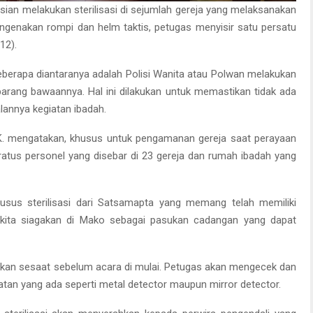
sian melakukan sterilisasi di sejumlah gereja yang melaksanakan
ngenakan rompi dan helm taktis, petugas menyisir satu persatu
12).
beberapa diantaranya adalah Polisi Wanita atau Polwan melakukan
barang bawaannya. Hal ini dilakukan untuk memastikan tidak ada
annya kegiatan ibadah.
I.K. mengatakan, khusus untuk pengamanan gereja saat perayaan
seratus personel yang disebar di 23 gereja dan rumah ibadah yang
 khusus sterilisasi dari Satsamapta yang memang telah memiliki
nya kita siagakan di Mako sebagai pasukan cadangan yang dapat
lakukan sesaat sebelum acara di mulai. Petugas akan mengecek dan
tan yang ada seperti metal detector maupun mirror detector.