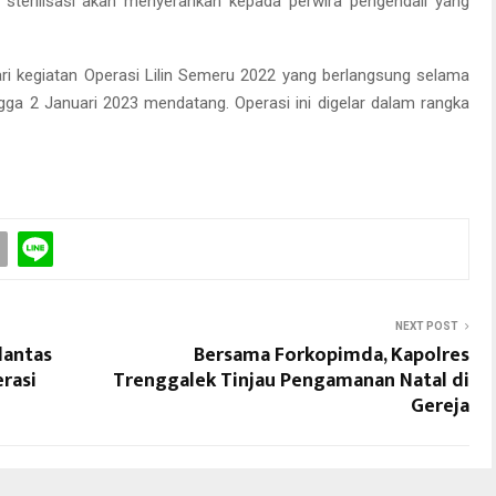
 sterilisasi akan menyerahkan kepada perwira pengendali yang
ri kegiatan Operasi Lilin Semeru 2022 yang berlangsung selama
gga 2 Januari 2023 mendatang. Operasi ini digelar dalam rangka
NEXT POST
lantas
Bersama Forkopimda, Kapolres
erasi
Trenggalek Tinjau Pengamanan Natal di
Gereja