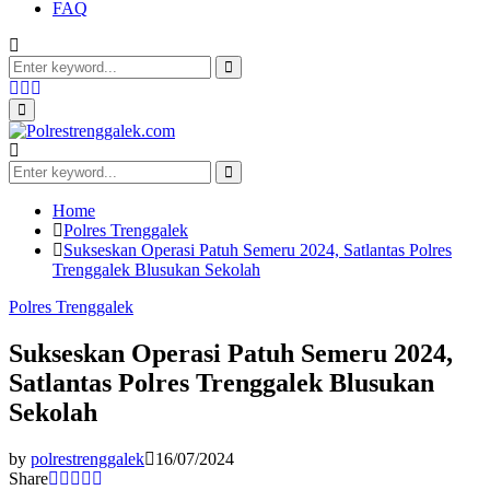
FAQ
Search
for:
Search
Facebook
Twitter
Youtube
Primary
Menu
Search
for:
Search
Home
Polres Trenggalek
Sukseskan Operasi Patuh Semeru 2024, Satlantas Polres
Trenggalek Blusukan Sekolah
Polres Trenggalek
Sukseskan Operasi Patuh Semeru 2024,
Satlantas Polres Trenggalek Blusukan
Sekolah
by
polrestrenggalek
16/07/2024
Share