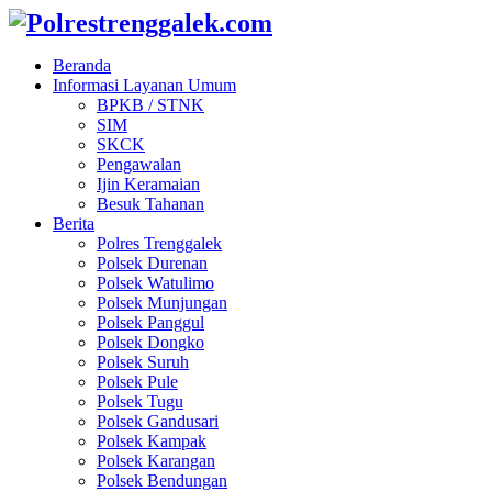
Beranda
Informasi Layanan Umum
BPKB / STNK
SIM
SKCK
Pengawalan
Ijin Keramaian
Besuk Tahanan
Berita
Polres Trenggalek
Polsek Durenan
Polsek Watulimo
Polsek Munjungan
Polsek Panggul
Polsek Dongko
Polsek Suruh
Polsek Pule
Polsek Tugu
Polsek Gandusari
Polsek Kampak
Polsek Karangan
Polsek Bendungan