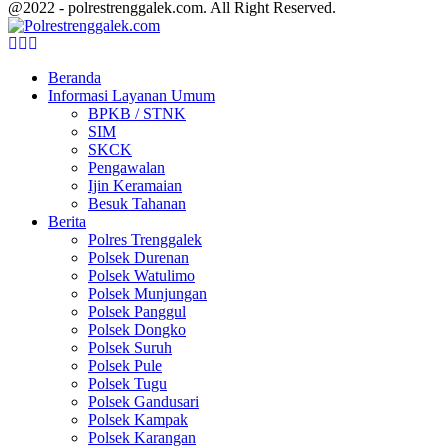
@2022 - polrestrenggalek.com. All Right Reserved.
Facebook
Twitter
Youtube
Beranda
Informasi Layanan Umum
BPKB / STNK
SIM
SKCK
Pengawalan
Ijin Keramaian
Besuk Tahanan
Berita
Polres Trenggalek
Polsek Durenan
Polsek Watulimo
Polsek Munjungan
Polsek Panggul
Polsek Dongko
Polsek Suruh
Polsek Pule
Polsek Tugu
Polsek Gandusari
Polsek Kampak
Polsek Karangan