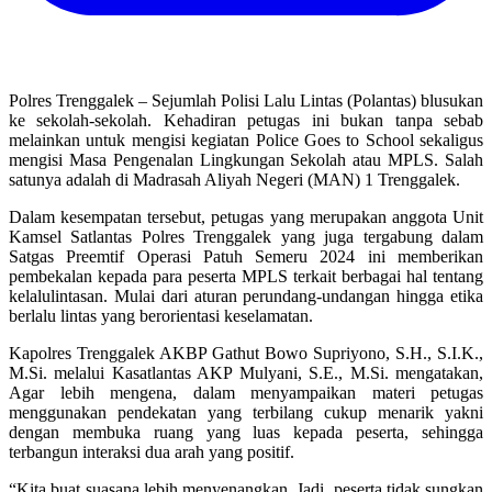
Polres Trenggalek – Sejumlah Polisi Lalu Lintas (Polantas) blusukan
ke sekolah-sekolah. Kehadiran petugas ini bukan tanpa sebab
melainkan untuk mengisi kegiatan Police Goes to School sekaligus
mengisi Masa Pengenalan Lingkungan Sekolah atau MPLS. Salah
satunya adalah di Madrasah Aliyah Negeri (MAN) 1 Trenggalek.
Dalam kesempatan tersebut, petugas yang merupakan anggota Unit
Kamsel Satlantas Polres Trenggalek yang juga tergabung dalam
Satgas Preemtif Operasi Patuh Semeru 2024 ini memberikan
pembekalan kepada para peserta MPLS terkait berbagai hal tentang
kelalulintasan. Mulai dari aturan perundang-undangan hingga etika
berlalu lintas yang berorientasi keselamatan.
Kapolres Trenggalek AKBP Gathut Bowo Supriyono, S.H., S.I.K.,
M.Si. melalui Kasatlantas AKP Mulyani, S.E., M.Si. mengatakan,
Agar lebih mengena, dalam menyampaikan materi petugas
menggunakan pendekatan yang terbilang cukup menarik yakni
dengan membuka ruang yang luas kepada peserta, sehingga
terbangun interaksi dua arah yang positif.
“Kita buat suasana lebih menyenangkan. Jadi, peserta tidak sungkan