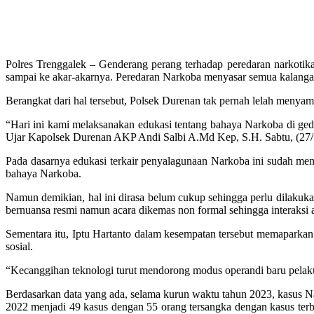
Polres Trenggalek – Genderang perang terhadap peredaran narkotik
sampai ke akar-akarnya. Peredaran Narkoba menyasar semua kalangan
Berangkat dari hal tersebut, Polsek Durenan tak pernah lelah menya
“Hari ini kami melaksanakan edukasi tentang bahaya Narkoba di g
Ujar Kapolsek Durenan AKP Andi Salbi A.Md Kep, S.H. Sabtu, (27/
Pada dasarnya edukasi terkair penyalagunaan Narkoba ini sudah menj
bahaya Narkoba.
Namun demikian, hal ini dirasa belum cukup sehingga perlu dilaku
bernuansa resmi namun acara dikemas non formal sehingga interaksi 
Sementara itu, Iptu Hartanto dalam kesempatan tersebut memaparkan
sosial.
“Kecanggihan teknologi turut mendorong modus operandi baru pelaku
Berdasarkan data yang ada, selama kurun waktu tahun 2023, kasus N
2022 menjadi 49 kasus dengan 55 orang tersangka dengan kasus terb