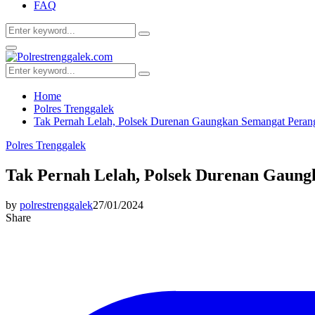
FAQ
Search
Search
for:
Facebook
Twitter
Youtube
Primary
Menu
Search
Search
for:
Home
Polres Trenggalek
Tak Pernah Lelah, Polsek Durenan Gaungkan Semangat Peran
Polres Trenggalek
Tak Pernah Lelah, Polsek Durenan Gaun
by
polrestrenggalek
27/01/2024
Share