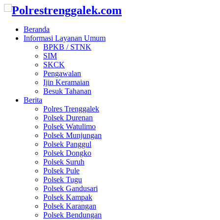
Beranda
Informasi Layanan Umum
BPKB / STNK
SIM
SKCK
Pengawalan
Ijin Keramaian
Besuk Tahanan
Berita
Polres Trenggalek
Polsek Durenan
Polsek Watulimo
Polsek Munjungan
Polsek Panggul
Polsek Dongko
Polsek Suruh
Polsek Pule
Polsek Tugu
Polsek Gandusari
Polsek Kampak
Polsek Karangan
Polsek Bendungan