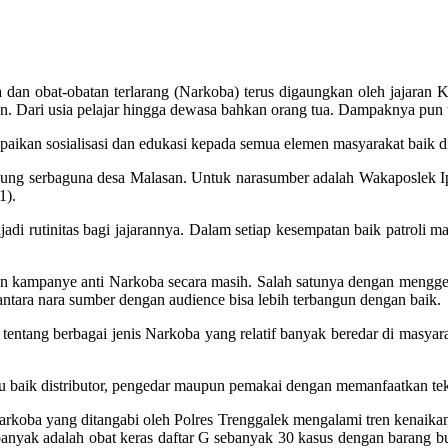
a dan obat-obatan terlarang (Narkoba) terus digaungkan oleh jajaran
. Dari usia pelajar hingga dewasa bahkan orang tua. Dampaknya pun t
mpaikan sosialisasi dan edukasi kepada semua elemen masyarakat baik
edung serbaguna desa Malasan. Untuk narasumber adalah Wakaposlek 
1).
adi rutinitas bagi jajarannya. Dalam setiap kesempatan baik patroli 
kan kampanye anti Narkoba secara masih. Salah satunya dengan mengg
antara nara sumber dengan audience bisa lebih terbangun dengan baik.
 tentang berbagai jenis Narkoba yang relatif banyak beredar di masya
 baik distributor, pengedar maupun pemakai dengan memanfaatkan tek
arkoba yang ditangabi oleh Polres Trenggalek mengalami tren kenaikan
anyak adalah obat keras daftar G sebanyak 30 kasus dengan barang b