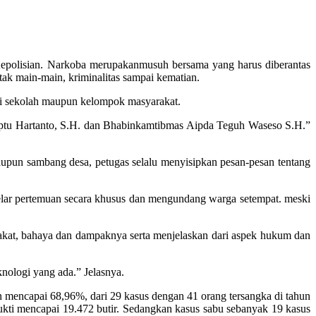
 Kepolisian. Narkoba merupakanmusuh bersama yang harus diberantas
ak main-main, kriminalitas sampai kematian.
 di sekolah maupun kelompok masyarakat.
Iptu Hartanto, S.H. dan Bhabinkamtibmas Aipda Teguh Waseso S.H.”
maupun sambang desa, petugas selalu menyisipkan pesan-pesan tentang
elar pertemuan secara khusus dan mengundang warga setempat. meski
rakat, bahaya dan dampaknya serta menjelaskan dari aspek hukum dan
nologi yang ada.” Jelasnya.
 mencapai 68,96%, dari 29 kasus dengan 41 orang tersangka di tahun
ukti mencapai 19.472 butir. Sedangkan kasus sabu sebanyak 19 kasus