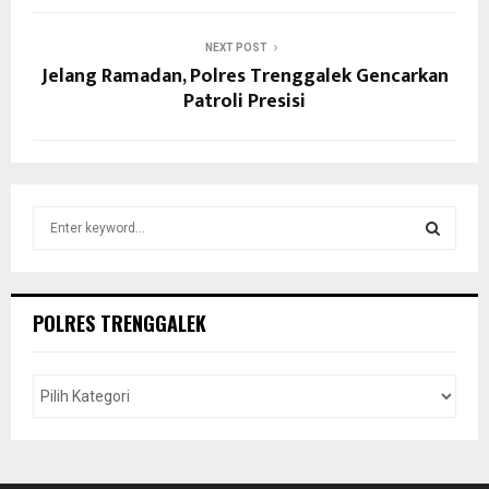
NEXT POST
Jelang Ramadan, Polres Trenggalek Gencarkan
Patroli Presisi
S
e
a
S
r
c
E
POLRES TRENGGALEK
h
f
A
o
r
R
:
C