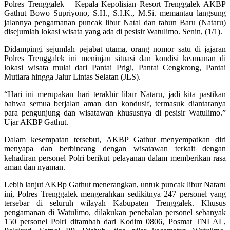
Polres Trenggalek – Kepala Kepolisian Resort Trenggalek AKBP
Gathut Bowo Supriyono, S.H., S.I.K., M.Si. memantau langsung
jalannya pengamanan puncak libur Natal dan tahun Baru (Nataru)
disejumlah lokasi wisata yang ada di pesisir Watulimo. Senin, (1/1).
Didampingi sejumlah pejabat utama, orang nomor satu di jajaran
Polres Trenggalek ini meninjau situasi dan kondisi keamanan di
lokasi wisata mulai dari Pantai Prigi, Pantai Cengkrong, Pantai
Mutiara hingga Jalur Lintas Selatan (JLS).
“Hari ini merupakan hari terakhir libur Nataru, jadi kita pastikan
bahwa semua berjalan aman dan kondusif, termasuk diantaranya
para pengunjung dan wisatawan khususnya di pesisir Watulimo.”
Ujar AKBP Gathut.
Dalam kesempatan tersebut, AKBP Gathut menyempatkan diri
menyapa dan berbincang dengan wisatawan terkait dengan
kehadiran personel Polri berikut pelayanan dalam memberikan rasa
aman dan nyaman.
Lebih lanjut AKBp Gathut menerangkan, untuk puncak libur Nataru
ini, Polres Trenggalek mengerahkan sedikitnya 247 personel yang
tersebar di seluruh wilayah Kabupaten Trenggalek. Khusus
pengamanan di Watulimo, dilakukan penebalan personel sebanyak
150 personel Polri ditambah dari Kodim 0806, Posmat TNI AL,