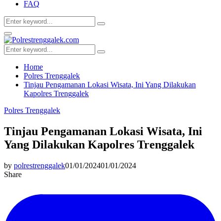
FAQ
Search
Search
for:
Facebook
Twitter
Youtube
Primary
Menu
Search
Search
for:
Home
Polres Trenggalek
Tinjau Pengamanan Lokasi Wisata, Ini Yang Dilakukan
Kapolres Trenggalek
Polres Trenggalek
Tinjau Pengamanan Lokasi Wisata, Ini
Yang Dilakukan Kapolres Trenggalek
by
polrestrenggalek
01/01/2024
01/01/2024
Share