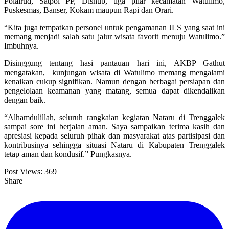
Polairud, Satpol PP, Dishub, tiga pilar kecamatan Watulimo,
Puskesmas, Banser, Kokam maupun Rapi dan Orari.
“Kita juga tempatkan personel untuk pengamanan JLS yang saat ini
memang menjadi salah satu jalur wisata favorit menuju Watulimo.”
Imbuhnya.
Disinggung tentang hasi pantauan hari ini, AKBP Gathut
mengatakan, kunjungan wisata di Watulimo memang mengalami
kenaikan cukup signifikan. Namun dengan berbagai persiapan dan
pengelolaan keamanan yang matang, semua dapat dikendalikan
dengan baik.
“Alhamdulillah, seluruh rangkaian kegiatan Nataru di Trenggalek
sampai sore ini berjalan aman. Saya sampaikan terima kasih dan
apresiasi kepada seluruh pihak dan masyarakat atas partisipasi dan
kontribusinya sehingga situasi Nataru di Kabupaten Trenggalek
tetap aman dan kondusif.” Pungkasnya.
Post Views:
369
Share