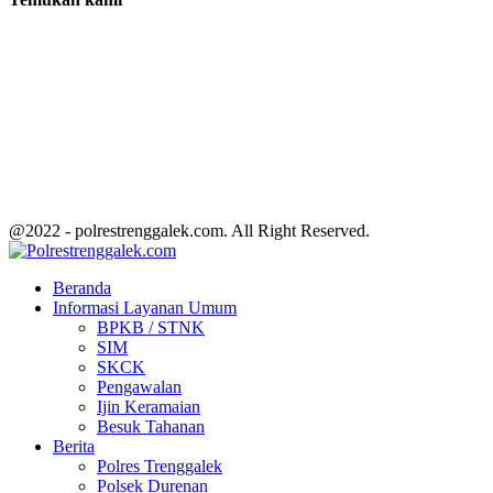
@2022 - polrestrenggalek.com. All Right Reserved.
Facebook
Twitter
Youtube
Beranda
Informasi Layanan Umum
BPKB / STNK
SIM
SKCK
Pengawalan
Ijin Keramaian
Besuk Tahanan
Berita
Polres Trenggalek
Polsek Durenan