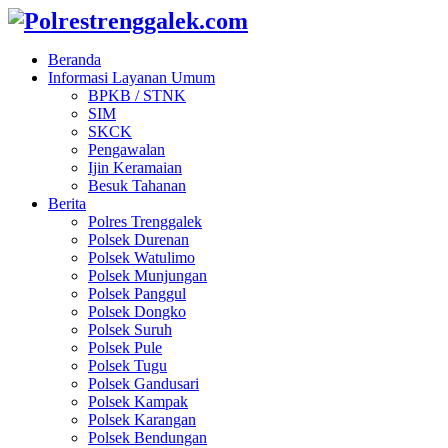
Beranda
Informasi Layanan Umum
BPKB / STNK
SIM
SKCK
Pengawalan
Ijin Keramaian
Besuk Tahanan
Berita
Polres Trenggalek
Polsek Durenan
Polsek Watulimo
Polsek Munjungan
Polsek Panggul
Polsek Dongko
Polsek Suruh
Polsek Pule
Polsek Tugu
Polsek Gandusari
Polsek Kampak
Polsek Karangan
Polsek Bendungan