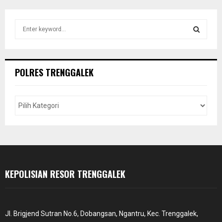
S
e
a
S
r
c
E
POLRES TRENGGALEK
h
f
A
o
r
R
:
C
H
KEPOLISIAN RESOR TRENGGALEK
Jl. Brigjend Sutran No.6, Dobangsan, Ngantru, Kec. Trenggalek,