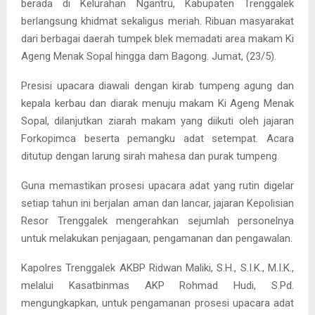
berada di Kelurahan Ngantru, Kabupaten Trenggalek
berlangsung khidmat sekaligus meriah. Ribuan masyarakat
dari berbagai daerah tumpek blek memadati area makam Ki
Ageng Menak Sopal hingga dam Bagong. Jumat, (23/5).
Presisi upacara diawali dengan kirab tumpeng agung dan
kepala kerbau dan diarak menuju makam Ki Ageng Menak
Sopal, dilanjutkan ziarah makam yang diikuti oleh jajaran
Forkopimca beserta pemangku adat setempat. Acara
ditutup dengan larung sirah mahesa dan purak tumpeng.
Guna memastikan prosesi upacara adat yang rutin digelar
setiap tahun ini berjalan aman dan lancar, jajaran Kepolisian
Resor Trenggalek mengerahkan sejumlah personelnya
untuk melakukan penjagaan, pengamanan dan pengawalan.
Kapolres Trenggalek AKBP Ridwan Maliki, S.H., S.I.K., M.I.K.,
melalui Kasatbinmas AKP Rohmad Hudi, S.Pd.
mengungkapkan, untuk pengamanan prosesi upacara adat