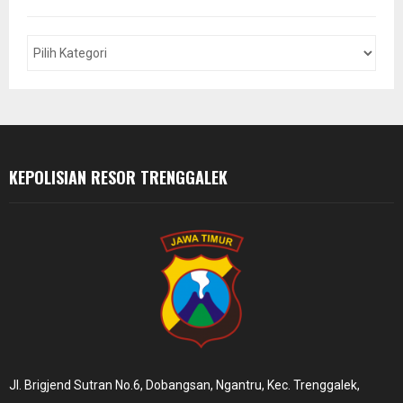
h
f
A
o
r
R
:
C
H
KEPOLISIAN RESOR TRENGGALEK
Jl. Brigjend Sutran No.6, Dobangsan, Ngantru, Kec. Trenggalek,