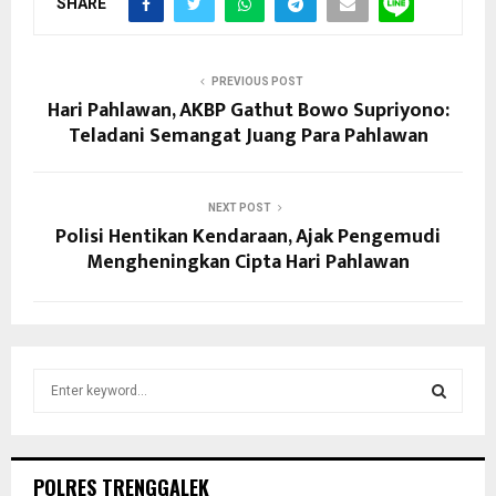
SHARE
PREVIOUS POST
Hari Pahlawan, AKBP Gathut Bowo Supriyono:
Teladani Semangat Juang Para Pahlawan
NEXT POST
Polisi Hentikan Kendaraan, Ajak Pengemudi
Mengheningkan Cipta Hari Pahlawan
S
e
a
S
r
c
E
POLRES TRENGGALEK