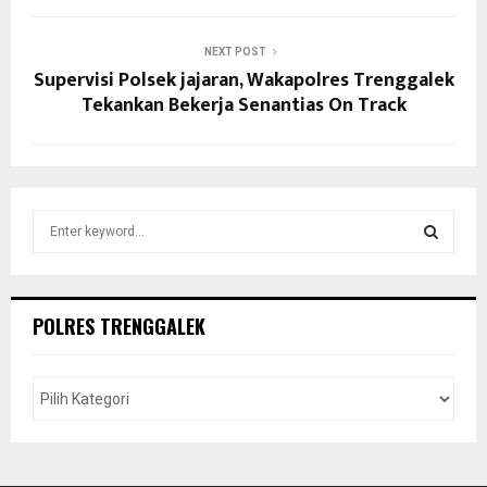
NEXT POST
Supervisi Polsek jajaran, Wakapolres Trenggalek
Tekankan Bekerja Senantias On Track
S
e
a
S
r
c
E
POLRES TRENGGALEK
h
f
A
o
r
R
:
C