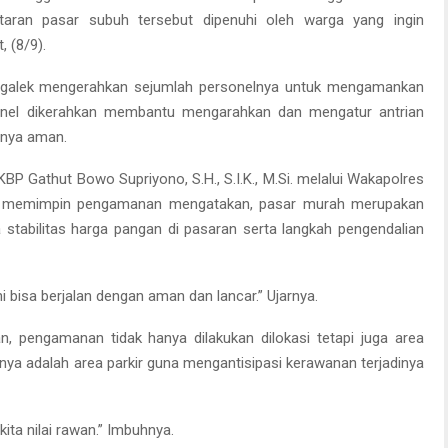
ataran pasar subuh tersebut dipenuhi oleh warga yang ingin
 (8/9).
nggalek mengerahkan sejumlah personelnya untuk mengamankan
rsonel dikerahkan membantu mengarahkan dan mengatur antrian
unya aman.
KBP Gathut Bowo Supriyono, S.H., S.I.K., M.Si. melalui Wakapolres
dan memimpin pengamanan mengatakan, pasar murah merupakan
stabilitas harga pangan di pasaran serta langkah pengendalian
i bisa berjalan dengan aman dan lancar.” Ujarnya.
, pengamanan tidak hanya dilakukan dilokasi tetapi juga area
nya adalah area parkir guna mengantisipasi kerawanan terjadinya
kita nilai rawan.” Imbuhnya.