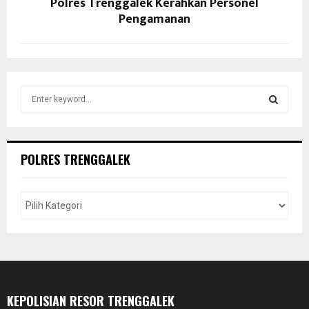
Polres Trenggalek Kerahkan Personel
Pengamanan
S
e
a
S
r
c
E
POLRES TRENGGALEK
h
f
A
o
r
R
:
C
H
KEPOLISIAN RESOR TRENGGALEK