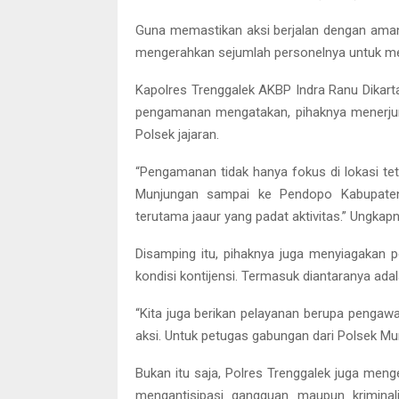
Guna memastikan aksi berjalan dengan aman, 
mengerahkan sejumlah personelnya untuk m
Kapolres Trenggalek AKBP Indra Ranu Dikarta
pengamanan mengatakan, pihaknya menerjun
Polsek jajaran.
“Pengamanan tidak hanya fokus di lokasi tetap
Munjungan sampai ke Pendopo Kabupaten T
terutama jaaur yang padat aktivitas.” Ungkapn
Disamping itu, pihaknya juga menyiagakan 
kondisi kontijensi. Termasuk diantaranya ad
“Kita juga berikan pelayanan berupa penga
aksi. Untuk petugas gabungan dari Polsek Mu
Bukan itu saja, Polres Trenggalek juga men
mengantisipasi gangguan maupun krimina