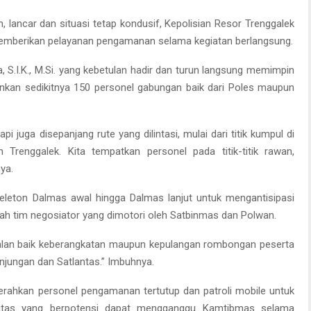
lancar dan situasi tetap kondusif, Kepolisian Resor Trenggalek
emberikan pelayanan pengamanan selama kegiatan berlangsung.
, S.I.K., M.Si. yang kebetulan hadir dan turun langsung memimpin
kan sedikitnya 150 personel gabungan baik dari Poles maupun
i juga disepanjang rute yang dilintasi, mulai dari titik kumpul di
renggalek. Kita tempatkan personel pada titik-titik rawan,
ya.
peleton Dalmas awal hingga Dalmas lanjut untuk mengantisipasi
alah tim negosiator yang dimotori oleh Satbinmas dan Polwan.
walan baik keberangkatan maupun kepulangan rombongan peserta
njungan dan Satlantas.” Imbuhnya.
gerahkan personel pengamanan tertutup dan patroli mobile untuk
litas yang berpotensi dapat mengganggu Kamtibmas selama