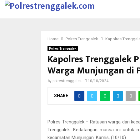
Home
Polres Trenggalek
Kapolres Trenggal
Polres Trenggalek
Kapolres Trenggalek 
Warga Munjungan di 
by
polrestrenggalek
10/10/2024
SHARE
Polres Trenggalek – Ratusan warga dari ke
Trenggalek. Kedatangan massa ini untuk m
kecamatan Munjungan. Kamis, (10/10).