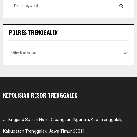
S
e
a
S
r
c
E
POLRES TRENGGALEK
h
f
A
o
r
R
:
C
H
KEPOLISIAN RESOR TRENGGALEK
Jl. Brigjend Sutran No.6, Dobangsan, Ngantru, Kec. Trenggalek,
Kabupaten Trenggalek, Jawa Timur 66311