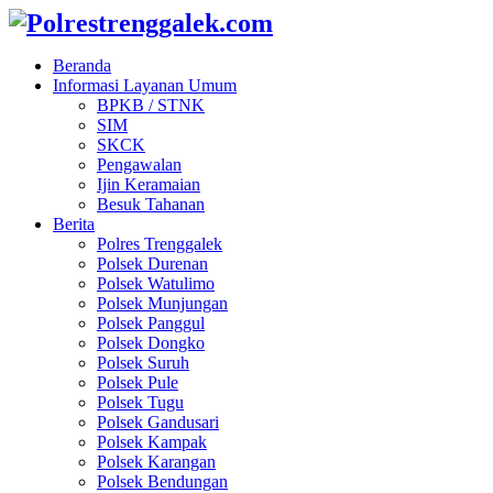
Beranda
Informasi Layanan Umum
BPKB / STNK
SIM
SKCK
Pengawalan
Ijin Keramaian
Besuk Tahanan
Berita
Polres Trenggalek
Polsek Durenan
Polsek Watulimo
Polsek Munjungan
Polsek Panggul
Polsek Dongko
Polsek Suruh
Polsek Pule
Polsek Tugu
Polsek Gandusari
Polsek Kampak
Polsek Karangan
Polsek Bendungan