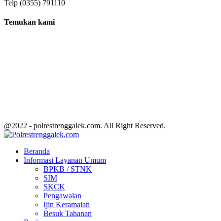
Telp (0355) 791110
Temukan kami
@2022 - polrestrenggalek.com. All Right Reserved.
Facebook
Twitter
Youtube
Beranda
Informasi Layanan Umum
BPKB / STNK
SIM
SKCK
Pengawalan
Ijin Keramaian
Besuk Tahanan