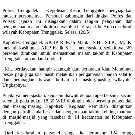
Polres Trenggalek – Kepolisian Resor Trenggalek menyiagakan
ratusan personelnya. Personel gabungan dari tingkat Polres dan
Polsek jajaran ini disiagakan dalam rangka pelayanan dan
pengamanan malam takbir menyambut hari raya Idul Adha diseluruh
wilayah Kabupaten Trenggalek. Selasa, (26/5).
Kapolres Trenggalek AKBP Ridwan Maliki, S.H., S.I.K., M.I.K.
melalui Kasihumas AKP Katik S.H., menegaskan, sedikitnya 363
personel dirahkan untuk memastikan malam takbir di Kabupaten
Trenggalek aman dan kondusif.
“Kita berdayakan hampir setangah dari perkuatan kita. Mengingat
besok pagi juga kita masih melakukan pengamanan ibadah salat Id
dan pembagian hewan kurban di masing-masing wilayah.”
Ungkapnya.
Pihaknya menegaskan, kegiatan diawali dengan apel bersama secara
serentak pada pukul 18.30 WIB dipimpin oleh perwira pengendali
dan masing-masing Kapolsek. Kegiatan kemudian dilanjutkan
dengan patroli skala besar dan pengamanan takbir keliling maupun
di masjid-masjid yang tersebar di 14 kecamatan se Kabupaten
Trenggalek.
“Dari keseluruhan personel yang kita terjunkan 124 orang