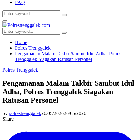
FAQ
Search
Search
for:
Facebook
Twitter
Youtube
Primary
Menu
Search
Search
for:
Home
Polres Trenggalek
Pengamanan Malam Takbir Sambut Idul Adha, Polres
Trenggalek Siagakan Ratusan Personel
Polres Trenggalek
Pengamanan Malam Takbir Sambut Idul
Adha, Polres Trenggalek Siagakan
Ratusan Personel
by
polrestrenggalek
26/05/2026
26/05/2026
Share