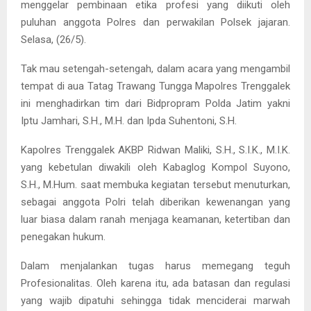
menggelar pembinaan etika profesi yang diikuti oleh
puluhan anggota Polres dan perwakilan Polsek jajaran.
Selasa, (26/5).
Tak mau setengah-setengah, dalam acara yang mengambil
tempat di aua Tatag Trawang Tungga Mapolres Trenggalek
ini menghadirkan tim dari Bidpropram Polda Jatim yakni
Iptu Jamhari, S.H., M.H. dan Ipda Suhentoni, S.H.
Kapolres Trenggalek AKBP Ridwan Maliki, S.H., S.I.K., M.I.K.
yang kebetulan diwakili oleh Kabaglog Kompol Suyono,
S.H., M.Hum. saat membuka kegiatan tersebut menuturkan,
sebagai anggota Polri telah diberikan kewenangan yang
luar biasa dalam ranah menjaga keamanan, ketertiban dan
penegakan hukum.
Dalam menjalankan tugas harus memegang teguh
Profesionalitas. Oleh karena itu, ada batasan dan regulasi
yang wajib dipatuhi sehingga tidak menciderai marwah